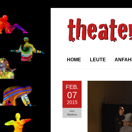
HOME
LEUTE
ANFAH
FEB.
07
2015
von
Markus