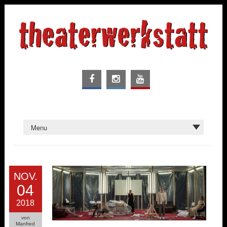
NOV.
04
2018
von
Manfred