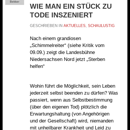
Bekker
WIE MAN EIN STÜCK ZU
TODE INSZENIERT
GESCHRIEBEN IN
AKTUELLES
,
SCHAULUSTIG
Nach einem grandiosen
„Schimmelreiter“ (siehe Kritik vom
09.09.) zeigt die Landesbühne
Niedersachsen Nord jetzt „Sterben
helfen“
Wohin führt die M
ö
glichkeit, sein Leben
jederzeit selbst beenden zu dürfen? Was
passiert, wenn aus Selbstbestimmung
(über den eigenen Tod) pl
ö
tzlich die
Erwartungshaltung (von Angeh
ö
rigen
und der Gesellschaft) wird, niemanden
mit unheilbarer Krankheit und Leid zu