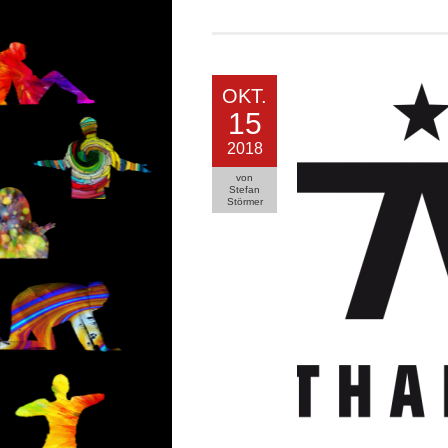
OKT.
15
2018
von
Stefan
Störmer