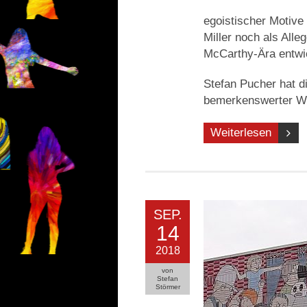
egoistischer Motive
Miller noch als Alle
McCarthy-Ära entwick
Stefan Pucher hat d
bemerkenswerter W
Weiterlesen
SEP.
14
2018
von
Stefan
Störmer