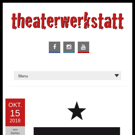
OKT.
15
2018
von
Stefan