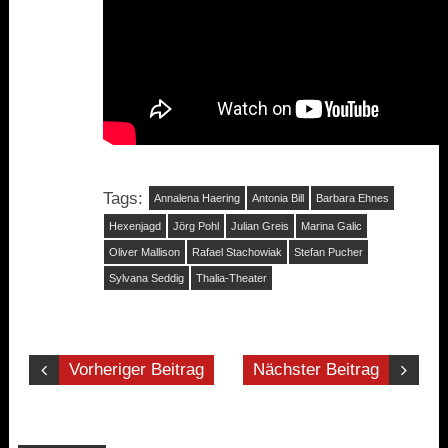
Tags:
Annalena Haering
Antonia Bill
Barbara Ehnes
Hexenjagd
Jörg Pohl
Julian Greis
Marina Galic
Oliver Mallison
Rafael Stachowiak
Stefan Pucher
Sylvana Seddig
Thalia-Theater
Vorheriger Beitrag
Nächster Beitrag