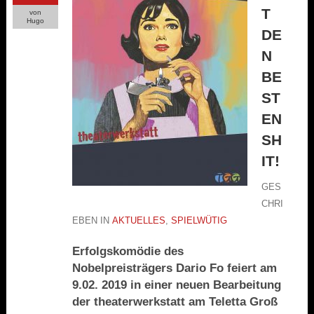
T
von
Hugo
DE
N
BE
ST
EN
SH
IT!
GES
CHRI
EBEN IN
AKTUELLES
,
SPIELWÜTIG
Erfolgskomödie des
Nobelpreisträgers Dario Fo feiert am
9.02. 2019 in einer neuen Bearbeitung
der theaterwerkstatt am Teletta Groß