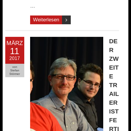
…
Weiterlesen
DE
MÄRZ
11
R
ZW
2017
EIT
von
Stefan
Störmer
E
TR
AIL
ER
IST
FE
RTI