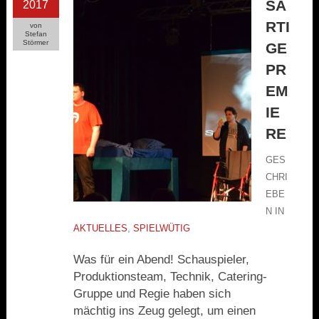
AR
2017
TIG
von
Stefan
Störmer
E P
RE
MI
ER
E
GES
CHRI
EBE
N IN
AKTUELLES
,
SPIELWÜTIG
Was für ein Abend! Schauspieler,
Produktionsteam, Technik, Catering-
Gruppe und Regie haben sich
mächtig ins Zeug gelegt, um einen