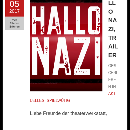
05
LL
O
2017
NA
von
Stefan
Störmer
ZI,
TR
AIL
ER
GES
CHRI
EBE
N IN
AKT
UELLES
,
SPIELWÜTIG
Liebe Freunde der theaterwerkstatt,