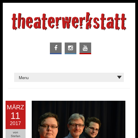
MÄRZ
11
2017
von
Stefan