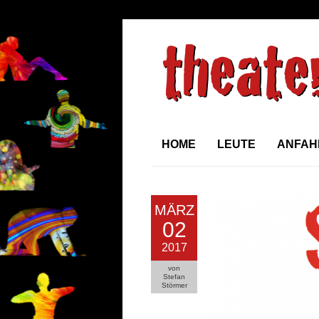
HOME
LEUTE
ANFAH
MÄRZ
02
2017
von
Stefan
Störmer