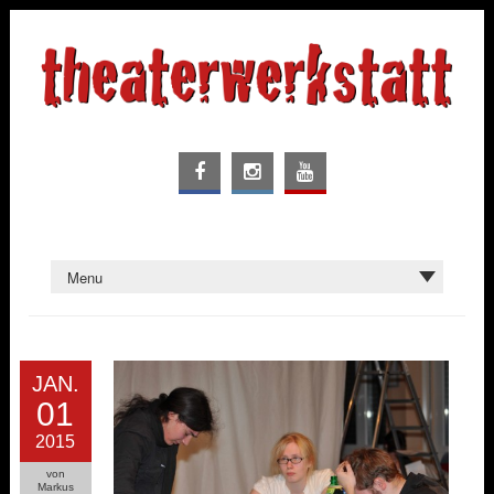
JAN.
01
2015
von
Markus