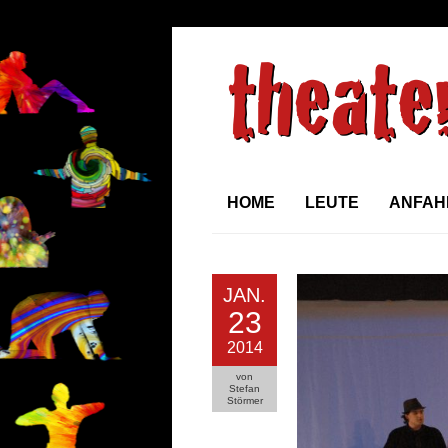
HOME
LEUTE
ANFAH
JAN.
23
2014
von
Stefan
Störmer