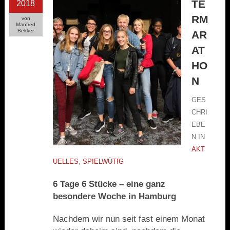
TE
2018
RM
von
Manfred
Bekker
AR
AT
HO
N
GES
CHRI
EBE
N IN
AKT
UELLES
,
SPIELWÜTIG
6 Tage 6 Stücke – eine ganz
besondere Woche in Hamburg
Nachdem wir nun seit fast einem Monat