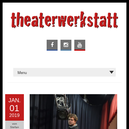
JAN.
01
2019
von
Stefan