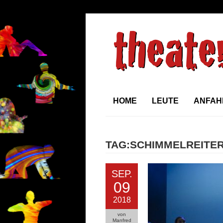
HOME
LEUTE
ANFAH
TAG:SCHIMMELREITE
SEP.
09
2018
von
Manfred