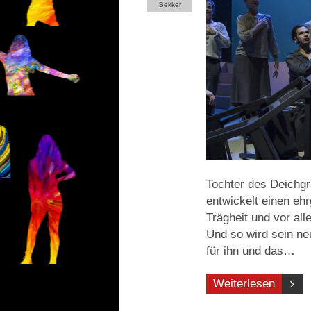
Bekker
Tochter des Deichgr
entwickelt einen ehr
Trägheit und vor al
Und so wird sein neu
für ihn und das…
Weiterlesen