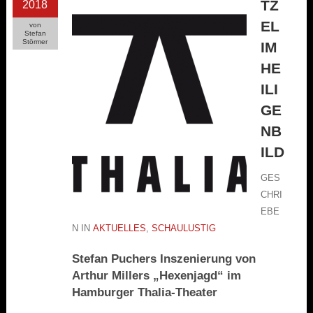
TZ
2018
EL
von
Stefan
Störmer
IM
HE
ILI
GE
NB
ILD
GES
CHRI
EBE
N IN
AKTUELLES
,
SCHAULUSTIG
Stefan Puchers Inszenierung von
Arthur Millers „Hexenjagd“ im
Hamburger Thalia-Theater