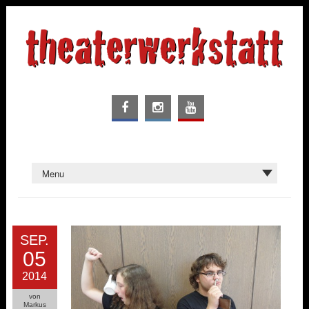
SEP.
05
2014
von
Markus